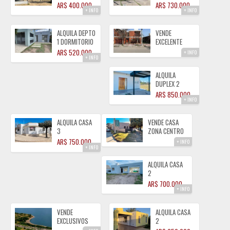
PLANTA BAJA1
DORMITORIOS
AR$ 400.000
AR$ 730.000
+ INFO
+ INFO
DOR. CON
CON GAS
COCHERA Bº
NATURAL ZONA
PINARES
CENTRO
ALQUILA DEPTO
VENDE
1 DORMITORIO
EXCELENTE
Bª TIERRAS
PROPIEDAD DE
AR$ 520.000
+ INFO
+ INFO
DEL FUNDADOR
3
DORMITORIOS
ALQUILA
ALMAFUERTE
DUPLEX 2
DORMITORIOS
AR$ 850.000
+ INFO
DE CATEGORIA
B° TIERRAS
DEL ESTE
ALQUILA CASA
VENDE CASA
ALMAFUERTE
3
ZONA CENTRO
DORMITORIOS
2
AR$ 750.000
+ INFO
+ INFO
CON GAS
DORMITORIOS
NATURAL ZONA
CON GAS
ALQUILA CASA
CENTRO
NATURAL
2
DORMITORIOS
AR$ 700.000
+ INFO
B° TIERRAS
DEL FUNDADOR
VENDE
ALQUILA CASA
EXCLUSIVOS
2
LOTES FRENTE
DORMITORIOS