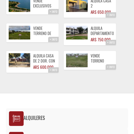
VENDE
ALQUILA CASA
EXCLUSIVOS
2
LOTES FRENTE
DORMITORIOS
AR$ 650.000
+ INFO
+ INFO
LAGO PIEDRAS
B° TIERRAS
MORAS
DEL FUNDADOR
ALMAFUERTE
ALMAFUERTE
VENDE
ALQUILA
CBA
TERRENO DE
DEPARTAMENTO
987 M²
COMPLEJO
AR$ 750.000
+ INFO
+ INFO
TIERRAS DEL
CASONAS DEL
ESTE
LAGO
ALMAFUERTE
ALMAFUERTE
ALQUILA CASA
VENDE
DE 2 DOR. CON
TERRENO
GAS NATURAL
SOBRE CALLE
AR$ 600.000
+ INFO
+ INFO
ALMAFUERTE
CORDOBA
ALMAFUERTE
ALQUILERES