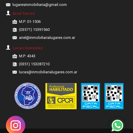
lugaresinmobiliaria@gmail.com
Ariel Torres
M.P: 01-1506
(03571) 15591560
ariel@inmobiliarialugares.com.ar
Lucas Gonzalez
M.P: 4343
(0351) 153287210
lucas@inmobiliarialugares.com.ar