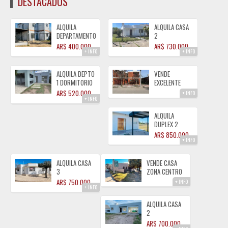
DESTACADOS
ALQUILA
ALQUILA CASA
DEPARTAMENTOS
2
PLANTA BAJA1
DORMITORIOS
AR$ 400.000
AR$ 730.000
+ INFO
+ INFO
DOR. CON
CON GAS
COCHERA Bº
NATURAL ZONA
PINARES
CENTRO
ALQUILA DEPTO
VENDE
1 DORMITORIO
EXCELENTE
Bª TIERRAS
PROPIEDAD DE
AR$ 520.000
+ INFO
+ INFO
DEL FUNDADOR
3
DORMITORIOS
ALQUILA
ALMAFUERTE
DUPLEX 2
DORMITORIOS
AR$ 850.000
+ INFO
DE CATEGORIA
B° TIERRAS
DEL ESTE
ALQUILA CASA
VENDE CASA
ALMAFUERTE
3
ZONA CENTRO
DORMITORIOS
2
AR$ 750.000
+ INFO
+ INFO
CON GAS
DORMITORIOS
NATURAL ZONA
CON GAS
ALQUILA CASA
CENTRO
NATURAL
2
DORMITORIOS
AR$ 700.000