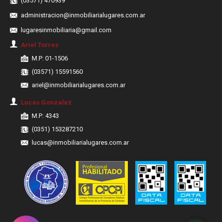
(03571) 470939
administracion@inmobiliarialugares.com.ar
lugaresinmobiliaria@gmail.com
Ariel Torres
M.P: 01-1506
(03571) 15591560
ariel@inmobiliarialugares.com.ar
Lucas Gonzalez
M.P: 4343
(0351) 153287210
lucas@inmobiliarialugares.com.ar