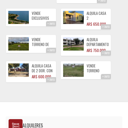
+ INFO
B° TIERRAS
DEL FUNDADOR
VENDE
ALQUILA CASA
EXCLUSIVOS
2
LOTES FRENTE
DORMITORIOS
AR$ 650.000
+ INFO
+ INFO
LAGO PIEDRAS
B° TIERRAS
MORAS
DEL FUNDADOR
ALMAFUERTE
ALMAFUERTE
VENDE
ALQUILA
CBA
TERRENO DE
DEPARTAMENTO
987 M²
COMPLEJO
AR$ 750.000
+ INFO
+ INFO
TIERRAS DEL
CASONAS DEL
ESTE
LAGO
ALMAFUERTE
ALMAFUERTE
ALQUILA CASA
VENDE
DE 2 DOR. CON
TERRENO
GAS NATURAL
SOBRE CALLE
AR$ 600.000
+ INFO
+ INFO
ALMAFUERTE
CORDOBA
ALMAFUERTE
ALQUILERES