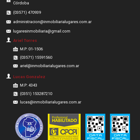
Córdoba
(03571) 470939
administracion@inmobiliarialugares.com.ar
lugaresinmobiliaria@gmail.com
Ariel Torres
M.P: 01-1506
(03571) 15591560
ariel@inmobiliarialugares.com.ar
Lucas Gonzalez
M.P: 4343
(0351) 153287210
lucas@inmobiliarialugares.com.ar