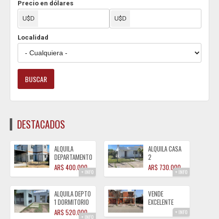
Precio en dólares
Localidad
DESTACADOS
ALQUILA
ALQUILA CASA
DEPARTAMENTOS
2
PLANTA BAJA1
DORMITORIOS
AR$ 400.000
AR$ 730.000
+ INFO
+ INFO
DOR. CON
CON GAS
COCHERA Bº
NATURAL ZONA
PINARES
CENTRO
ALQUILA DEPTO
VENDE
1 DORMITORIO
EXCELENTE
Bª TIERRAS
PROPIEDAD DE
AR$ 520.000
+ INFO
+ INFO
DEL FUNDADOR
3