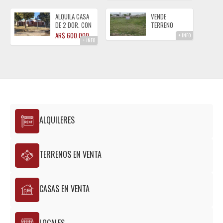
ESTE
LAGO
ALMAFUERTE
ALMAFUERTE
ALQUILA CASA
VENDE
DE 2 DOR. CON
TERRENO
GAS NATURAL
SOBRE CALLE
AR$ 600.000
+ INFO
+ INFO
ALMAFUERTE
CORDOBA
ALMAFUERTE
ALQUILERES
TERRENOS EN VENTA
CASAS EN VENTA