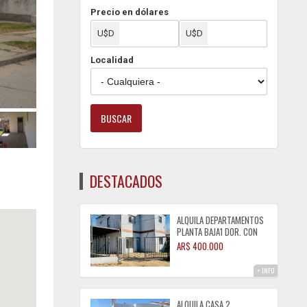
Precio en dólares
Localidad
DESTACADOS
ALQUILA DEPARTAMENTOS
PLANTA BAJA1 DOR. CON
COCHERA Bº PINARES
AR$ 400.000
+ INFO
ALQUILA CASA 2