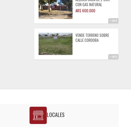
CON GAS NATURAL
ALMAFUERTE
AR$ 600.000
+ INFO
VENDE TERRENO SOBRE
CALLE CORDOBA
ALMAFUERTE
+ INFO
LOCALES