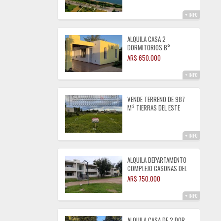
+ INFO
ALQUILA CASA 2
DORMITORIOS B°
TIERRAS DEL FUNDADOR
AR$ 650.000
ALMAFUERTE
+ INFO
VENDE TERRENO DE 987
M² TIERRAS DEL ESTE
ALMAFUERTE
+ INFO
ALQUILA DEPARTAMENTO
COMPLEJO CASONAS DEL
LAGO ALMAFUERTE
AR$ 750.000
+ INFO
ALQUILA CASA DE 2 DOR.