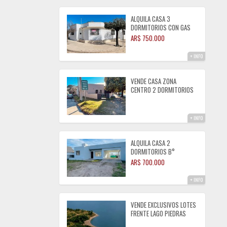
ALQUILA CASA 3
DORMITORIOS CON GAS
NATURAL ZONA CENTRO
AR$ 750.000
+ INFO
VENDE CASA ZONA
CENTRO 2 DORMITORIOS
CON GAS NATURAL
+ INFO
ALQUILA CASA 2
DORMITORIOS B°
TIERRAS DEL FUNDADOR
AR$ 700.000
+ INFO
VENDE EXCLUSIVOS LOTES
FRENTE LAGO PIEDRAS
MORAS ALMAFUERTE CBA