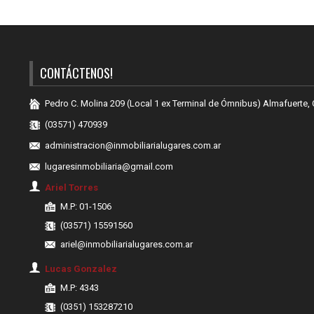
CONTÁCTENOS!
Pedro C. Molina 209 (Local 1 ex Terminal de Ómnibus) Almafuerte,
(03571) 470939
administracion@inmobiliarialugares.com.ar
lugaresinmobiliaria@gmail.com
Ariel Torres
M.P: 01-1506
(03571) 15591560
ariel@inmobiliarialugares.com.ar
Lucas Gonzalez
M.P: 4343
(0351) 153287210