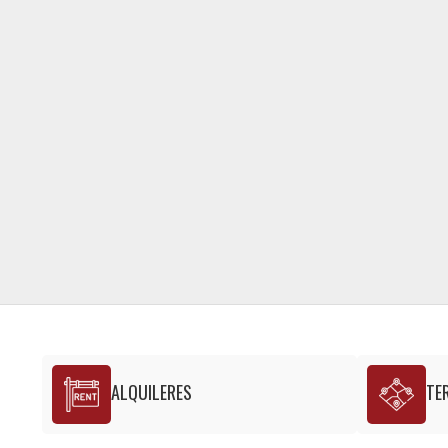
ALQUILERES
TE