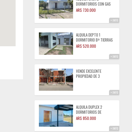
DORMITORIOS CON GAS
NATURAL ZONA CENTRO
AR$ 730.000
+ INFO
ALQUILA DEPTO 1
DORMITORIO Bª TIERRAS
DEL FUNDADOR
AR$ 520.000
+ INFO
VENDE EXCELENTE
PROPIEDAD DE 3
DORMITORIOS
ALMAFUERTE
+ INFO
ALQUILA DUPLEX 2
DORMITORIOS DE
CATEGORIA B° TIERRAS
AR$ 850.000
DEL ESTE ALMAFUERTE
+ INFO