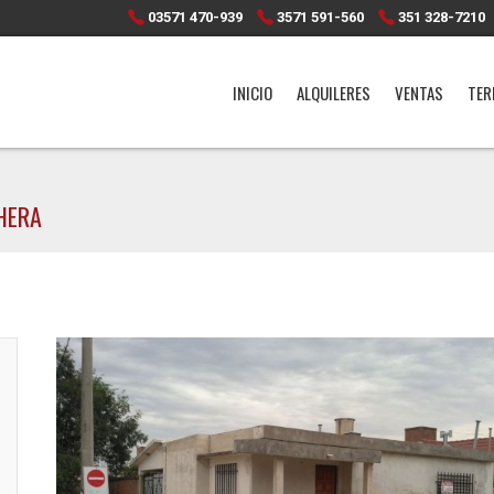
03571 470-939
3571 591-560
351 328-7210
INICIO
ALQUILERES
VENTAS
TER
HERA